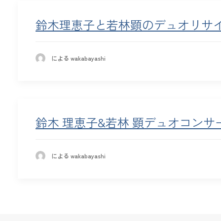
鈴木理恵子と若林顕のデュオリサ
による wakabayashi
鈴木 理恵子&若林 顕デュオコン
による wakabayashi