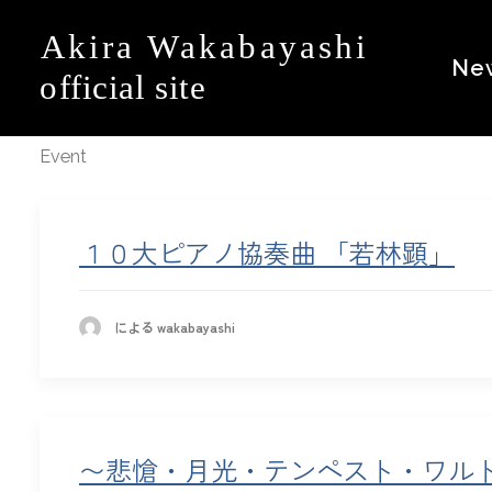
Ne
Event
１０大ピアノ協奏曲 「若林顕」
による wakabayashi
〜悲愴・月光・テンペスト・ワル