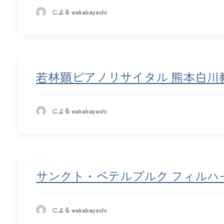
による wakabayashi
若林顕ピアノリサイタル 熊本白川
による wakabayashi
サンクト・ペテルブルク フィルハ
による wakabayashi