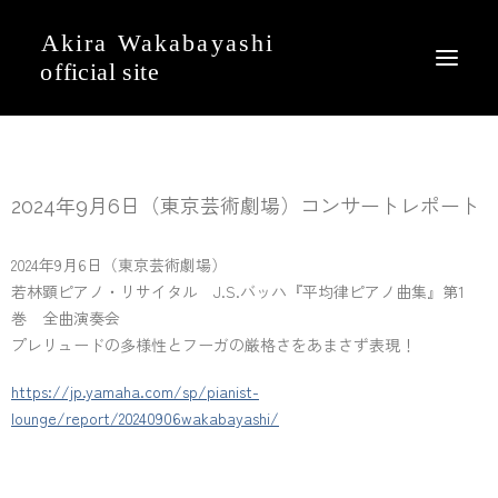
News
2024年9月6日（東京芸術劇場）コンサートレポート
Event
Profile
2024年9月6日（東京芸術劇場）
Journal
若林顕ピアノ・リサイタル J.S.バッハ『平均律ピアノ曲集』第1
巻 全曲演奏会
Discography
プレリュードの多様性とフーガの厳格さをあまさず表現！
Movie
https://jp.yamaha.com/sp/pianist-
Gallery
lounge/report/20240906wakabayashi/
Contact
English